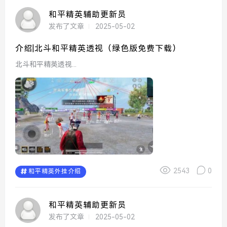
和平精英辅助更新员
发布了文章
2025-05-02
介绍|北斗和平精英透视（绿色版免费下载）
北斗和平精英透视...
2543
0
和平精英外挂介绍
和平精英辅助更新员
发布了文章
2025-05-02