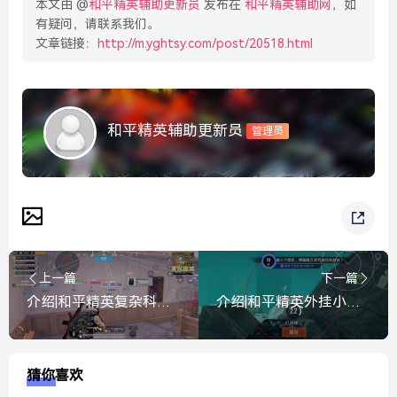
本文由 @
和平精英辅助更新员
发布在
和平精英辅助网
，如
有疑问，请联系我们。
文章链接：
http://m.yghtsy.com/post/20518.html
和平精英辅助更新员
管理员
上一篇
下一篇
介绍|和平精英复杂科技（绿色版免费下载）
介绍|和平精英外挂小说（绿色版免费下载）
猜你喜欢