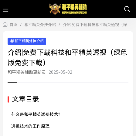
首页
/
和平精英外挂介绍
/
介绍|免费下载科技和平精英透视（绿色版免费下载）
和平精英外挂介绍
介绍|免费下载科技和平精英透视（绿色
版免费下载）
和平精英辅助更新员
2025-05-02
文章目录
什么是和平精英透视技术？
透视技术的工作原理