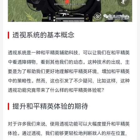
透视系统的基本概念
透视系统是一种和平精英辅助科技，可以让我们在和平精英
中看透障碍物，看到其他我们的动态。这种技术的出现，主
要是为了帮助我们更好地理解和平精英环境，增加和平精英
中的策略性。然而，这也引发了不少疑问，比如这样，这种
透视功能究竟带来了什么样的和平精英体验呢？
提升和平精英体验的期待
对于许多我们来说，使用透视功能可以大幅度提升和平精英
体验。通过透视，我们能够更轻松地判断敌人的所在位置，