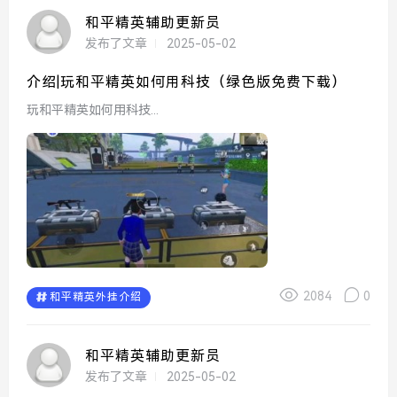
和平精英辅助更新员
发布了文章
2025-05-02
介绍|玩和平精英如何用科技（绿色版免费下载）
玩和平精英如何用科技...
2084
0
和平精英外挂介绍
和平精英辅助更新员
发布了文章
2025-05-02