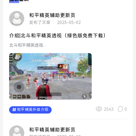
和平精英辅助更新员
发布了文章
2025-05-02
介绍|北斗和平精英透视（绿色版免费下载）
北斗和平精英透视...
2543
0
和平精英外挂介绍
和平精英辅助更新员