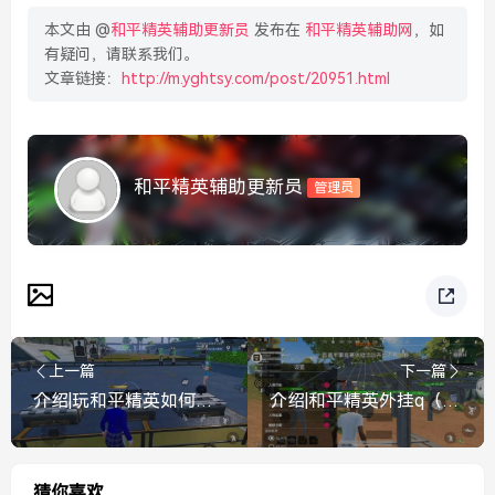
本文由 @
和平精英辅助更新员
发布在
和平精英辅助网
，如
有疑问，请联系我们。
文章链接：
http://m.yghtsy.com/post/20951.html
和平精英辅助更新员
管理员
上一篇
下一篇
介绍|玩和平精英如何用科技（绿色版免费下载）
介绍|和平精英外挂q（绿色版免费下载）
猜你喜欢