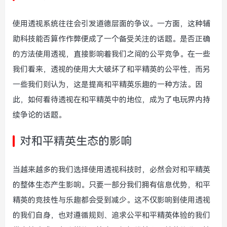
使用透视系统往往会引发道德层面的争议。一方面，这种辅
助科技能否算作作弊便成了一个备受关注的话题。是否正确
的方法使用透视，直接影响着我们之间的公平竞争。在一些
我们看来，透视的使用大大破坏了和平精英的公平性，而另
一些我们则认为，这是提高和平精英乐趣的一种方法。因
此，如何看待透视在和平精英中的地位，成为了电玩界内持
续争论的话题。
对和平精英生态的影响
当越来越多的我们选择使用透视科技时，必然会对和平精英
的整体生态产生影响。只要一部分我们拥有信息优势，和平
精英的竞技性与乐趣都会受到减少。这不仅影响到使用透视
的我们自身，也对遵循规则、追求公平和平精英体验的我们