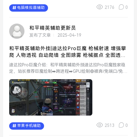
2176
0
电脑模拟器辅助
和平精英辅助更新员
发布了文章
2025-04-19
和平精英辅助外挂|迪达拉Pro巨魔 枪械射速 增强攀
爬 人物透视 自动爬墙 全图除雾 枪械据点 全图透视
无后座力 和平精英锁头 人物锁血 跳伞加速
迪达拉Pro巨魔介绍：和平精英辅助外挂迪达拉Pro巨魔独家稳
定，站长推荐巨魔绘制➡️跨进程➡️GPU绘制🟢裸奔/免端口/免
防/免越狱🟢真正的0检测裸奔稳定科技单绘制稳定上分，只做
稳定功能:人物射线，方框，骨骼，信息，血量迪达...
2513
0
苹果手机辅助