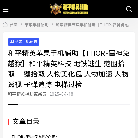
首页
/
苹果手机辅助
/
和平精英苹果手机辅助【THOR-雷神免越狱】和平精英科技 地铁逃生 范围拾取 一键拾取 人物美化包 人物加速 人物透视 子弹追踪 电梯过检
苹果手机辅助
和平精英苹果手机辅助【THOR-雷神免
越狱】和平精英科技 地铁逃生 范围拾
取 一键拾取 人物美化包 人物加速 人物
透视 子弹追踪 电梯过检
和平精英辅助更新员
2025-04-18
文章目录
THOR-雷神免越狱介绍：