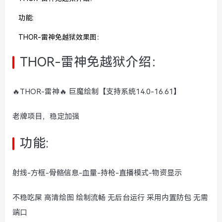
功能:
THOR-雷神免越狱效果图：
THOR-雷神免越狱介绍：
🔥THOR-雷神🔥 巨魔绘制【支持系统14.0-16.61】
老牌项目，稳定加强
功能:
射线-方框-骨骼信息-血量-持枪-直播模式-物资显示
不稳吃屎 高清绘图 绘制流畅 无后台运行 采用内置防包 无需
端口