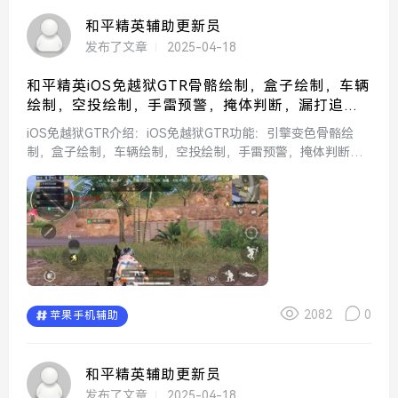
和平精英辅助更新员
发布了文章
2025-04-18
和平精英iOS免越狱GTR骨骼绘制，盒子绘制，车辆
绘制，空投绘制，手雷预警，掩体判断，漏打追
踪，漏打，漏打追踪，静态无后，子弹瞬击，过直
iOS免越狱GTR介绍：iOS免越狱GTR功能：引擎变色骨骼绘
播，上帝视角，人物加速，衣服美化
制，盒子绘制，车辆绘制，空投绘制，手雷预警，掩体判断，
漏打追踪，漏打，漏打追踪，静态无后，子弹瞬击，过直播，
上帝视角，人物加速，衣服美化iOS免越狱GTR效果图：...
2082
0
苹果手机辅助
和平精英辅助更新员
发布了文章
2025-04-18